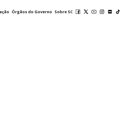
mação
Órgãos do Governo
Sobre SC