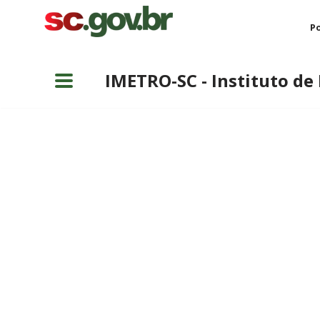
Po
Pular
para
IMETRO-SC - Instituto de
o
conteúdo