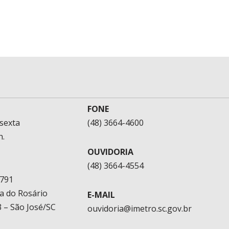
FONE
sexta
(48) 3664-4600
h.
OUVIDORIA
(48) 3664-4554
1791
a do Rosário
E-MAIL
 – São José/SC
ouvidoria@imetro.sc.gov.br