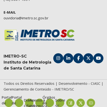
E-MAIL
ouvidoria@imetro.sc.gov.br
IMETRO-SC
Instituto de Metrologia
de Santa Catarina
Todos os Direitos Reservados | Desenvolvimento -
CIASC
|
Gerenciamento de Conteúdo - IMETRO/SC
Portal
Portal
Órgãos
Diário
Acesso à
Sobre
de
de
do
Oficial
Informação
SC