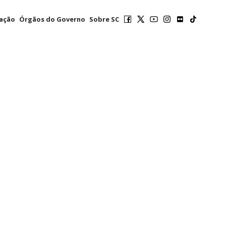
mação
Órgãos do Governo
Sobre SC