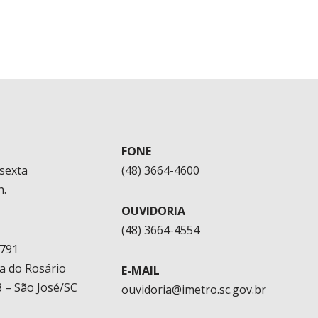
FONE
sexta
(48) 3664-4600
h.
OUVIDORIA
(48) 3664-4554
1791
a do Rosário
E-MAIL
 – São José/SC
ouvidoria@imetro.sc.gov.br