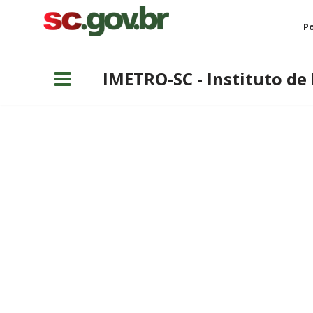
Po
Pular
para
IMETRO-SC - Instituto de
o
conteúdo