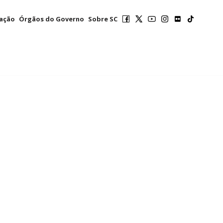
mação
Órgãos do Governo
Sobre SC