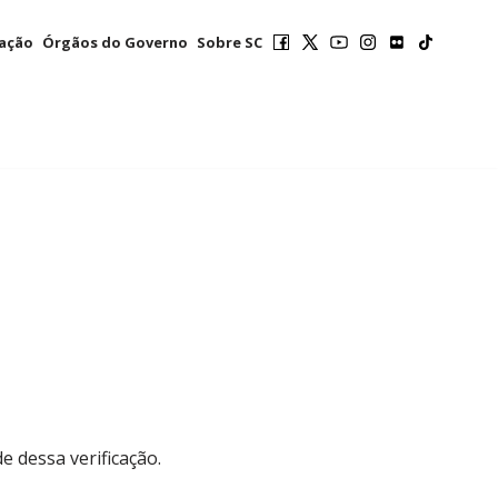
mação
Órgãos do Governo
Sobre SC
e dessa verificação.