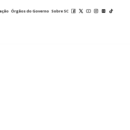
mação
Órgãos do Governo
Sobre SC