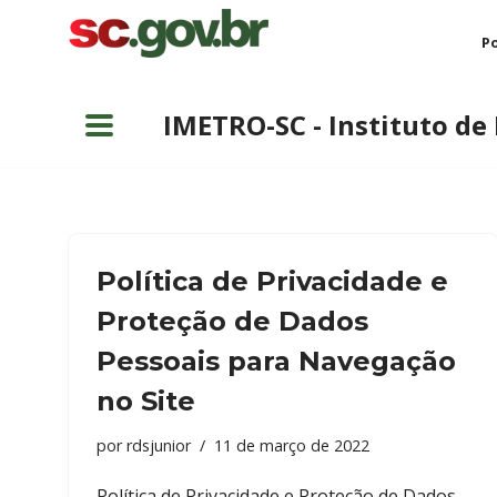
Po
Pular
para
IMETRO-SC - Instituto de
o
conteúdo
Política de Privacidade e
Proteção de Dados
Pessoais para Navegação
no Site
por
rdsjunior
11 de março de 2022
Política de Privacidade e Proteção de Dados