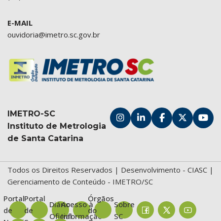
E-MAIL
ouvidoria@imetro.sc.gov.br
IMETRO-SC
Instituto de Metrologia
de Santa Catarina
Todos os Direitos Reservados | Desenvolvimento -
CIASC
|
Gerenciamento de Conteúdo - IMETRO/SC
Portal
Portal
Órgãos
Diário
Acesso à
Sobre
de
de
do
Oficial
Informação
SC